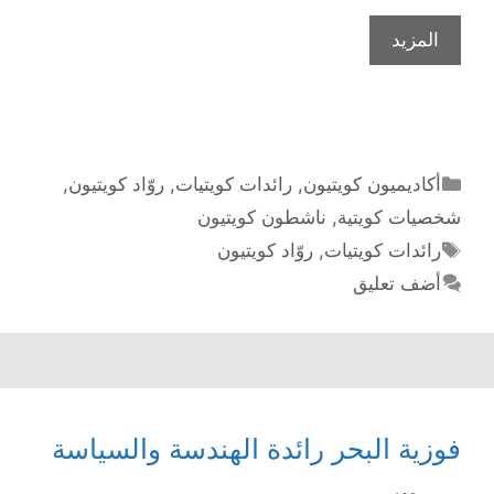
الدكتورة
المزيد
فايزة
الخرافي
رائدة
المجال
الأكاديمي
التصنيفات
أكاديميون كويتيون
,
رائدات كويتيات
,
روّاد كويتيون
,
في
شخصيات كويتية
,
ناشطون كويتيون
الكويت
الوسوم
رائدات كويتيات
,
روّاد كويتيون
أضف تعليق
فوزية البحر رائدة الهندسة والسياسة