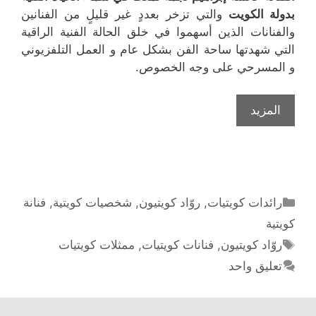
بدولة الكويت
والتي تزخر بعددٍ غير قليلٍ من الفنانين
والفنانات الذين أسهموا في خلق الحالة الفنية الراقية
التي شهدتها ساحة الفن بشكل عام و العمل التلفزيوني
و المسرحي على وجه الخصوص.
عائشة
المزيد
إبراهيم
رائدة
الفن
الكويتي
التصنيفات
رائدات كويتيات
,
روّاد كويتيون
,
شخصيات كويتية
,
فنانة
كويتية
الوسوم
روّاد كويتيون
,
فنانات كويتيات
,
ممثلات كويتيات
تعليق واحد