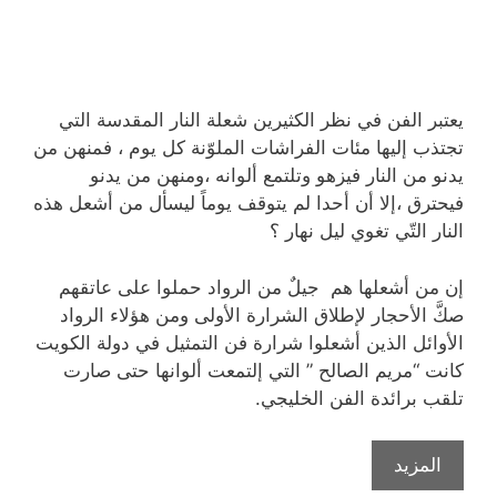
يعتبر الفن في نظر الكثيرين شعلة النار المقدسة التي
تجتذب إليها مئات الفراشات الملوّنة كل يوم ، فمنهن من
يدنو من النار فيزهو وتلتمع ألوانه ،ومنهن من يدنو
فيحترق ،إلا أن أحدا لم يتوقف يوماً ليسأل من أشعل هذه
النار التّي تغوي ليل نهار ؟
إن من أشعلها هم جيلٌ من الرواد حملوا على عاتقهم
صكَّ الأحجار لإطلاق الشرارة الأولى ومن هؤلاء الرواد
الأوائل الذين أشعلوا شرارة فن التمثيل في دولة الكويت
كانت “مريم الصالح ” التي إلتمعت ألوانها حتى صارت
تلقب برائدة الفن الخليجي.
رائدة
المزيد
الفن