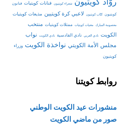
روّاد كويتيون
فنانات كويتيات
فنانون
شعراء كويتيون
لاعبي كرة كويتيين
مذيعات كويتيات
كويتيون
كتّاب كويتيون
منتخب
ممثلات كويتيات
معصومة المبارك
مغنيات كويتيات
نواب
الكويت
نادي القادسية
نادي العربي
نادي الكويت
نواخذة الكويت
مجلس الأمة الكويتي
وزراء
كويتيون
روابط كويتنا
منشورات عيد الكويت الوطني
صور من ماضي الكويت