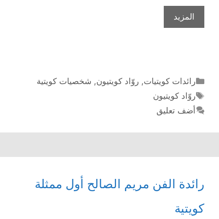
جندي
المزيد
إطفاء
حرائق
الكويت
سارة
حسين
التصنيفات
رائدات كويتيات
,
روّاد كويتيون
,
شخصيات كويتية
أكبر
الوسوم
روّاد كويتيون
أضف تعليق
رائدة الفن مريم الصالح أول ممثلة
كويتية