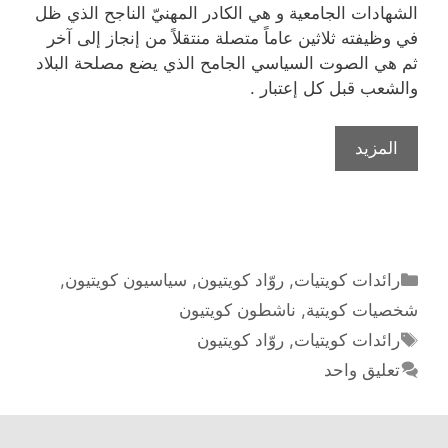
الشهادات الجامعية و هي الكادر المهنيّ الناجح الذي ظل
في وظيفته ثلاثين عاماً متصلة منتقلاً من إنجاز إلى آخر
ثم هي الصوت السياسي الجامح الذي يضع مصلحة البلاد
والشعب قبل كل إعتبار .
فوزية
المزيد
البحر
رائدة
الهندسة
والسياسة
في
التصنيفات
رائدات كويتيات
,
روّاد كويتيون
,
سياسيون كويتيون
,
الكويت
شخصيات كويتية
,
ناشطون كويتيون
الوسوم
رائدات كويتيات
,
روّاد كويتيون
تعليق واحد