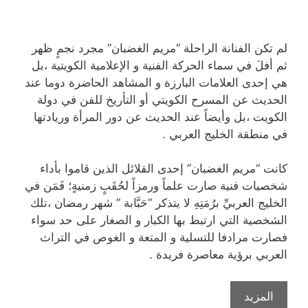
لم تكن الفنانة الراحلة “مريم الغضبان” مجرد نجمٍ ظهر
ثم أفلَ في سماء الحركة الفنية و الإعلامية الكويتية ،بل
هي إحدى العلامات البارزة و المشاهد الحاضرة دوما عند
الحديث عن المسرح الكويتي أو التأريخ للفن في دولة
الكويت ،بل وأيضاً عند الحديث عن دور المرأة وريادتها
في منطقة الخليج العربي .
كانت “مريم الغضبان” إحدى القلائل الذين قاموا بأداء
شخصيات فنية صارت علماً ورمزاً لحُقَبٍ زمنيةٍ؛ فَمَن في
الخليج العربيِّ برُمَتِهِ لا يتذكر “حَبَّابة ” شهر رمضان ،تلك
الشخصية التي ارتبط بها الكبار و الصغار على حد سواء
فصارت مرادفا للتسلية و المتعة و الغوص في التراث
العربي برؤية معاصرة فريدة .
حبّابة
المزيد