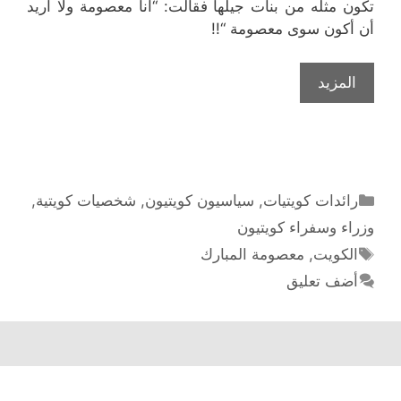
تكون مثله من بنات جيلها فقالت: “أنا معصومة ولا أريد
أن أكون سوى معصومة “!!
الدكتورة
المزيد
معصومة
المبارك
أول
وزيرة
كويتية
التصنيفات
رائدات كويتيات
,
سياسيون كويتيون
,
شخصيات كويتية
,
وزراء وسفراء كويتيون
الوسوم
الكويت
,
معصومة المبارك
أضف تعليق