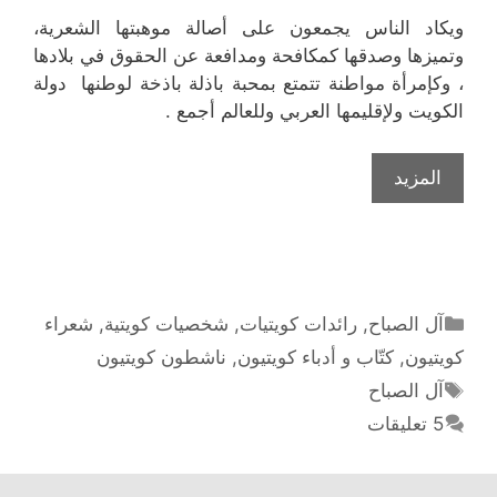
ويكاد الناس يجمعون على أصالة موهبتها الشعرية،
وتميزها وصدقها كمكافحة ومدافعة عن الحقوق في بلادها
، وكإمرأة مواطنة تتمتع بمحبة باذلة باذخة لوطنها دولة
الكويت ولإقليمها العربي وللعالم أجمع .
الشيخة
المزيد
الدكتورة
سعاد
محمد
الصباح
شاعرة
التصنيفات
آل الصباح
,
رائدات كويتيات
,
شخصيات كويتية
,
شعراء
الكويت
كويتيون
,
كتّاب و أدباء كويتيون
,
ناشطون كويتيون
الوسوم
آل الصباح
5 تعليقات