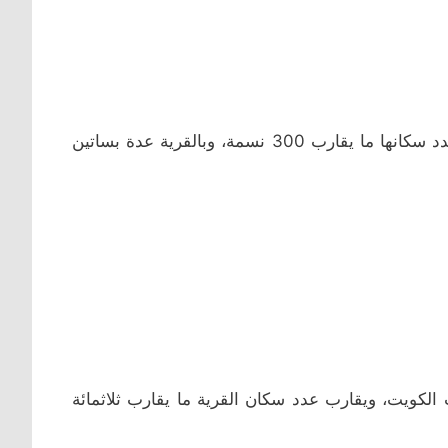
وتقع الى الجنوب من الكويت على مسافة 17 ميل تقريباً، ويبلغ عدد سكانها ما يقارب 300 نسمة، وبالقرية عدة بساتين
لكويت، ويقارب عدد سكان القرية ما يقارب ثلاثمائة