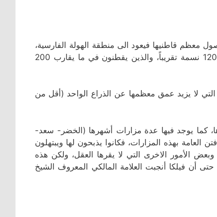
ويت، أما أصول معظم قاطنيها فيعود الى منطقة الهولة الفارسية،
وقد عيّن حاكم الكويت أميراً على سكان الجزيرة البالغ عددهم 1200 نسمة تقريباً، والذين يقطنون في ما يقارب 200
التي لا يزيد عمق معظمها عن الذراع الواحد (أقل من
ا، كما يوجد فيها عدة مزارات أشهرها (الخضر- سعد-
ن العامة بهذه المزارات، فكانوا يذبحون لها ويبتهلون
وبعض الأمور الاخرى التي لا يقرها العقل، ولكن هذه
حتى أن فيلكا أنجبت العلامة المالكي المعروف الشيخ