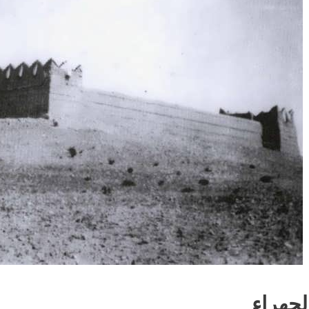
لجهراء