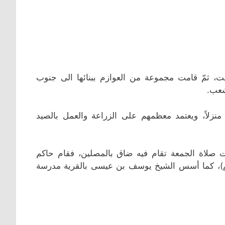
ت، ثمّ قامت مجموعة من العوازم ببنائها الى جنوب
شعب.
ارب الأربعين منزلاً، ويعتمد معظمهم على الزراعة والعمل بالصيد
صلاة الجمعة تقام فيه ضاق بالمصلين، فقام حاكم
كويت الشيخ أحمد الجابر الصباح بتوسعته سنة 1343هـ (1924م)، كما أسس الشيخ يوسف بن عيسى بالقرية مدرسة