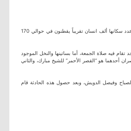
تبعد الجهراء ما يقارب 19 ميل الى الغرب من الكويت، وقد كان عدد سكانها ألف انسان تقريباً يقطنون في حوالي 170
تقام فيه صلاة الجمعة، أما بساتينها والنخل الموجود
ان أحدهما هو “القصر الأحمر” للشيخ مبارك، والثاني
لصباح وفيصل الدويش، وبعد حصول هذه الحادثة قام