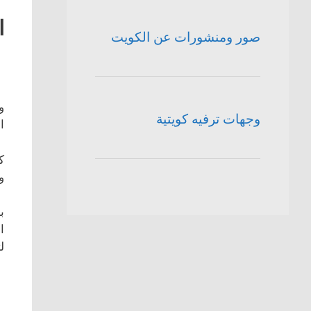
ا
صور ومنشورات عن الكويت
و
وجهات ترفيه كويتية
ا
و
ب
لت