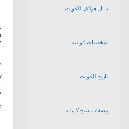
دليل هواتف الكويت
م
شخصيات كويتية
ت
م
تاريخ الكويت
ك
س
م
ا
ع
وصفات طبخ كويتية