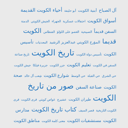
أحياء الكويت القديمة
آل الصباح
أبنية الكويت
أبو حليفة
أسواق الكويت
احتفالات عسكرية
الجهراء
الجيش الكويتي
الدمنة
الكويت
السفن قديماً
الصبيحية
الغصو على اللؤلؤ
الفنطاس
قديما
تأسيس
المؤرخ الكويتي عبدالعزيز الرشيد
المعدنيات
تاريخ الكويت
الكويت
تأسيس دولة الكويت
تاريخ صناعة
تعليم الكويت
السفن في الكويت
جزر الكويت
جزيرة فيلكا
جيش الكويت
شوارع الكويت
صحة
حي الشرق
حي القبلة
حي الوسط
شِعب آل خالد
صور من تاريخ
صناعة السفن
الكويت
الكويت
طيران الكويت
عشیرج
غواص كويتي
قرى الكويت
قرى
كتاب تاريخ الكويت
مدارس
الكويت التاريخية
قصر السيف
الكويت
مستشفيات الكويت
مناطق الكويت
معنى كلمة الكويت