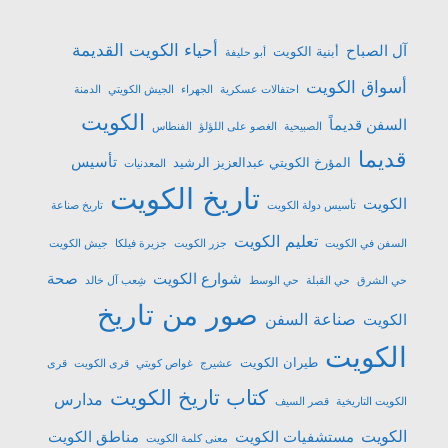
أحياء الكويت القديمة
آل الصباح
أبنية الكويت
أبو حليفة
أسواق الكويت
احتفالات عسكرية
الجهراء
الجيش الكويتي
الدمنة
الكويت
السفن قديماً
الصبيحية
الغصو على اللؤلؤ
الفنطاس
قديما
تأسيس
المؤرخ الكويتي عبدالعزيز الرشيد
المعدنيات
تاريخ الكويت
الكويت
تأسيس دولة الكويت
تاريخ صناعة
تعليم الكويت
السفن في الكويت
جزر الكويت
جزيرة فيلكا
جيش الكويت
شوارع الكويت
صحة
حي الشرق
حي القبلة
حي الوسط
شِعب آل خالد
صور من تاريخ
صناعة السفن
الكويت
الكويت
طيران الكويت
عشیرج
غواص كويتي
قرى الكويت
قرى
كتاب تاريخ الكويت
مدارس
الكويت التاريخية
قصر السيف
الكويت
مستشفيات الكويت
مناطق الكويت
معنى كلمة الكويت