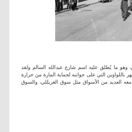
ر في الصورة مدخل للشارع الجديد في الكويت عام 1951م، وهو ما يُطلق عليه اسم شارع عبدالله السالم ولقد
ع الكويت ويشتهر باللواوين التي على جوانبه لحماية المارة من حرارة
معه العديد من الأسواق مثل سوق الغربللي، والسوق