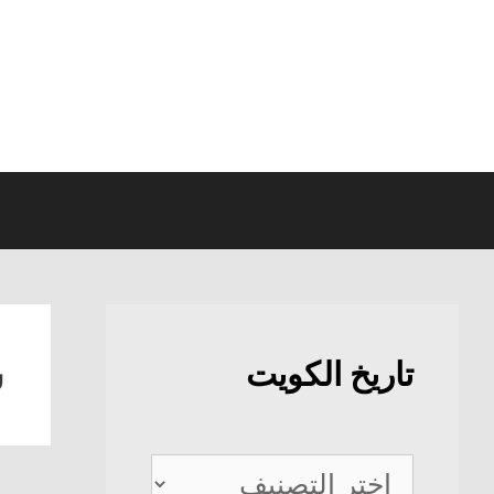
نتقل
لى
لمحتوى
ش
تاريخ الكويت
تاريخ