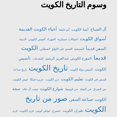
وسوم التاريخ الكويت
أحياء الكويت القديمة
آل الصباح
أبنية الكويت
أبو حليفة
أسواق الكويت
احتفالات عسكرية
الجهراء
الجيش الكويتي
الدمنة
الكويت
السفن قديماً
الصبيحية
الغصو على اللؤلؤ
الفنطاس
قديما
تأسيس
المؤرخ الكويتي عبدالعزيز الرشيد
المعدنيات
تاريخ الكويت
الكويت
تأسيس دولة الكويت
تاريخ صناعة
تعليم الكويت
السفن في الكويت
جزر الكويت
جزيرة فيلكا
جيش الكويت
شوارع الكويت
صحة
حي الشرق
حي القبلة
حي الوسط
شِعب آل خالد
صور من تاريخ
صناعة السفن
الكويت
الكويت
طيران الكويت
عشیرج
غواص كويتي
قرى الكويت
قرى