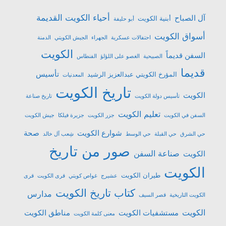
أحياء الكويت القديمة
آل الصباح
أبنية الكويت
أبو حليفة
أسواق الكويت
احتفالات عسكرية
الجهراء
الجيش الكويتي
الدمنة
الكويت
السفن قديماً
الصبيحية
الغصو على اللؤلؤ
الفنطاس
قديما
تأسيس
المؤرخ الكويتي عبدالعزيز الرشيد
المعدنيات
تاريخ الكويت
الكويت
تأسيس دولة الكويت
تاريخ صناعة
تعليم الكويت
السفن في الكويت
جزر الكويت
جزيرة فيلكا
جيش الكويت
شوارع الكويت
صحة
حي الشرق
حي القبلة
حي الوسط
شِعب آل خالد
صور من تاريخ
صناعة السفن
الكويت
الكويت
طيران الكويت
عشیرج
غواص كويتي
قرى الكويت
قرى
كتاب تاريخ الكويت
مدارس
الكويت التاريخية
قصر السيف
الكويت
مستشفيات الكويت
مناطق الكويت
معنى كلمة الكويت