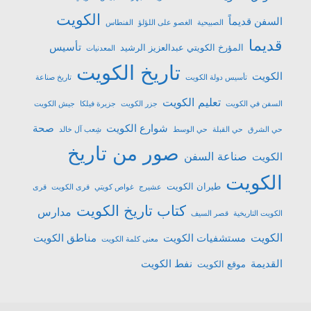
الكويت
السفن قديماً
الصبيحية
الغصو على اللؤلؤ
الفنطاس
قديما
تأسيس
المؤرخ الكويتي عبدالعزيز الرشيد
المعدنيات
تاريخ الكويت
الكويت
تأسيس دولة الكويت
تاريخ صناعة
تعليم الكويت
السفن في الكويت
جزر الكويت
جزيرة فيلكا
جيش الكويت
شوارع الكويت
صحة
حي الشرق
حي القبلة
حي الوسط
شِعب آل خالد
صور من تاريخ
صناعة السفن
الكويت
الكويت
طيران الكويت
عشیرج
غواص كويتي
قرى الكويت
قرى
كتاب تاريخ الكويت
مدارس
الكويت التاريخية
قصر السيف
الكويت
مستشفيات الكويت
مناطق الكويت
معنى كلمة الكويت
القديمة
نفط الكويت
موقع الكويت