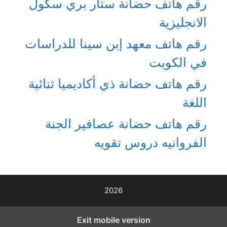
رقم هاتف حضانة ستار بري سكول
الانجليزية
رقم هاتف معهد إبن سينا للدراسات
في الكويت
رقم هاتف حضانة ذي أكاديميا ثنائية
اللغة
رقم هاتف حضانة عصافير الجنة
الفروانيه دروس تقويه
2026
Exit mobile version