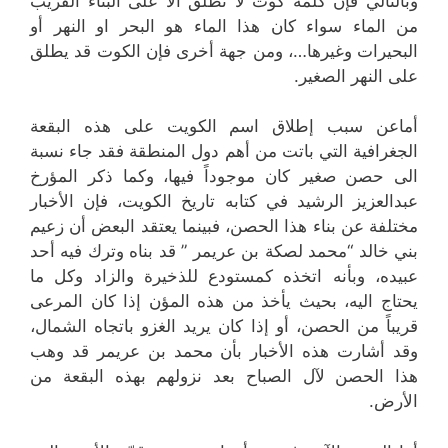
وبالتالي فإن كلمة كوت لا تطلق الا على البناء القريب
من الماء سواء كان هذا الماء هو البحر او النهر أو
البحيرات وغيرها…، ومن جهة أخرى فإن الكوت قد يطلق
على النهر الصغير.
أماعن سبب إطلاق اسم الكويت على هذه البقعة
الجغرافية التي باتت من أهم دول المنطقة فقد جاء نسبة
الى حصن صغير كان موجوداً فيها، وكما ذكر المؤرخ
عبدالعزيز الرشيد في كتابه تاريخ الكويت، فإن الأخبار
مختلفة عن بناء هذا الحصن، فبينما يعتقد البعض أن زعيم
بني خالد “محمد لصكة بن عريمر ” قد بناه وترك فيه أحد
عبيده، وبأنه اتخذه كمستودع للذخيرة والزاد وكل ما
يحتاج اليه، بحيث يأخذ من هذه المؤن إذا كان المرعى
قريباً من الحصن، أو إذا كان يريد الغزو باتجاه الشمال،
وقد أشارت هذه الأخبار بأن محمد بن عريمر قد وهب
هذا الحصن لآل الصباح بعد نزولهم بهذه البقعة من
الأرض.