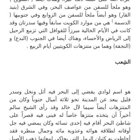
وهو ملجأ للسفن من عواصف البحر، وفي الشرق (بنيد
القار) وهو أيضاً ملجأ للسفن من الزوابع وفي جنوبيها (
)
الدسمة
هي من موارد الكويت سابقاً وفيها سدرتان وقد
كانت في الأيام الخالية مبرزاً للقوافل التي تزمع الرحيل
إلى الرياض والأحساء، وهناك أيضا في الجنوب (البدع) و
(النجفة) وهما من متنزهات الكويتيين أيام الربيع .
الشِعب
هو اسم لوادي يفضي إلى البحر فيه أثل ونخل وسدر
قليل يبعد عن المدينة نحو ثلاثة أميال جنوباً وكان من
المتنزهات أيضاً سيما لآل خالد وقد رأى الشيخ سالم
أخيراً أن يتخذه متنزهاً خاصاً له فبنى فيه قصراً على
شاطئ البحر أقام فيه إحدى نسائه وكان يمضي فيه جل
أوقاته لطلاقة هوائه وعذوبة مائه وجمال منظره فقد
أحاطت به كثبان الرمل التي يحاكي لمعانها ذهب الأصيل