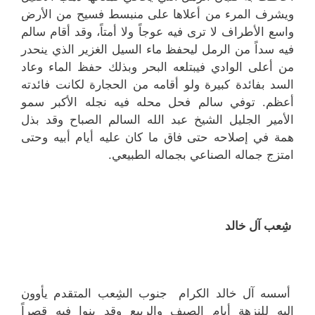
ويشرف المرء من أعلاها على منبسط فسيح من الأرض
واسع الأطراف لا ترى فيه عوجاً ولا أمتاً، وقد أقام سالم
فيه سداً من الرمل ليحفظ ماء السيل الغزير الذي ينحدر
من أعلى الوادي فيبتلعه البحر وبذلك حفظ الماء وعاد
السد بفائدة كبيرة ولو أقامه من الحجارة لكانت فائدته
أعظم. توفي سالم فحل محله فيه نجله الأكبر سمو
الأمير الجليل الشيخ عبد الله السالم الصباح وقد بذل
همة في إصلاحه حتى فاق ما كان عليه أيام أبيه وحتى
امتزج جماله الصناعي بجماله الطبيعي.
شِعب آل خالد
أسسه آل خالد الكرام جنوب الشِعب المتقدم يأوون
إليه للنزهة أيام الصيف والربيع وقد بنوا فيه قصراً