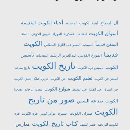
أحياء الكويت القديمة
آل الصباح
أبنية الكويت
أبو حليفة
أسواق الكويت
احتفالات عسكرية
الجهراء
الجيش الكويتي
الدمنة
الكويت
السفن قديماً
الصبيحية
الغصو على اللؤلؤ
الفنطاس
قديما
تأسيس
المؤرخ الكويتي عبدالعزيز الرشيد
المعدنيات
تاريخ الكويت
الكويت
تأسيس دولة الكويت
تاريخ صناعة
تعليم الكويت
السفن في الكويت
جزر الكويت
جزيرة فيلكا
جيش الكويت
شوارع الكويت
صحة
حي الشرق
حي القبلة
حي الوسط
شِعب آل خالد
صور من تاريخ
صناعة السفن
الكويت
الكويت
طيران الكويت
عشیرج
غواص كويتي
قرى الكويت
قرى
كتاب تاريخ الكويت
مدارس
الكويت التاريخية
قصر السيف