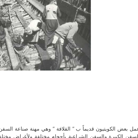
مل بعض الكويتيون قديماً ب ” القلافة ” وهي مهنة صناعة السفن وإ
لسفن الكبيرة والسفن الشراعية بأحجام مختلفة ولأغراض مختلف