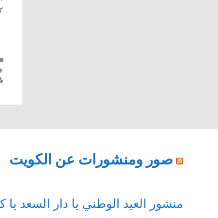
١٩١٢م ما يُقار
صور ومنشورات عن الكويت
منشور العيد الوطني يا دار السعد يا 