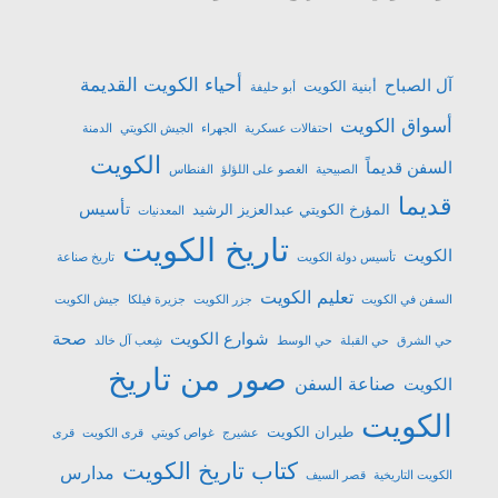
أحياء الكويت القديمة
آل الصباح
أبنية الكويت
أبو حليفة
أسواق الكويت
احتفالات عسكرية
الجهراء
الجيش الكويتي
الدمنة
الكويت
السفن قديماً
الصبيحية
الغصو على اللؤلؤ
الفنطاس
قديما
تأسيس
المؤرخ الكويتي عبدالعزيز الرشيد
المعدنيات
تاريخ الكويت
الكويت
تأسيس دولة الكويت
تاريخ صناعة
تعليم الكويت
السفن في الكويت
جزر الكويت
جزيرة فيلكا
جيش الكويت
شوارع الكويت
صحة
حي الشرق
حي القبلة
حي الوسط
شِعب آل خالد
صور من تاريخ
صناعة السفن
الكويت
الكويت
طيران الكويت
عشیرج
غواص كويتي
قرى الكويت
قرى
كتاب تاريخ الكويت
مدارس
الكويت التاريخية
قصر السيف