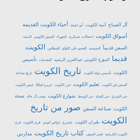
أحياء الكويت القديمة
آل الصباح
أبنية الكويت
أبو حليفة
أسواق الكويت
احتفالات عسكرية
الجهراء
الجيش الكويتي
الدمنة
الكويت
السفن قديماً
الصبيحية
الغصو على اللؤلؤ
الفنطاس
قديما
تأسيس
المؤرخ الكويتي عبدالعزيز الرشيد
المعدنيات
تاريخ الكويت
الكويت
تأسيس دولة الكويت
تاريخ صناعة
تعليم الكويت
السفن في الكويت
جزر الكويت
جزيرة فيلكا
جيش الكويت
شوارع الكويت
صحة
حي الشرق
حي القبلة
حي الوسط
شِعب آل خالد
صور من تاريخ
صناعة السفن
الكويت
الكويت
طيران الكويت
عشیرج
غواص كويتي
قرى الكويت
قرى
كتاب تاريخ الكويت
مدارس
الكويت التاريخية
قصر السيف