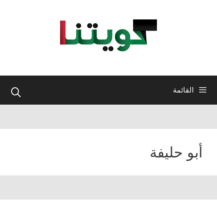
نتقل
لى
لمحتوى
القائمة
أبو حليفة