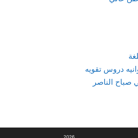
غة
انيه دروس تقويه
ي صباح الناصر
2026