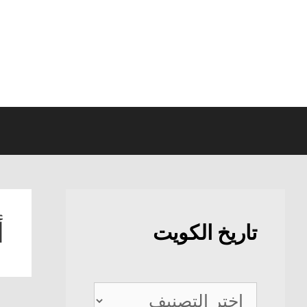
نتقل
لى
لمحتوى
أ
تاريخ الكويت
تاريخ