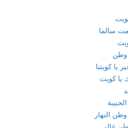
كويت
مت سالما
ويت
 وطن
 يا كويتنا
 يا كويت
د
لحبيبة
وطن النهار
وطن غالي