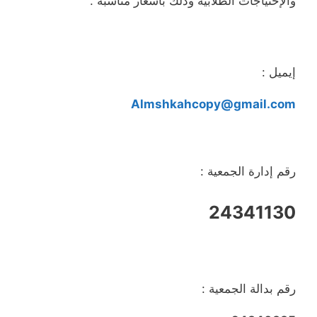
والإحتياجات الطلابية وذلك بأسعار مناسبة .
إيميل :
Almshkahcopy@gmail.com
رقم إدارة الجمعية :
24341130
رقم بدالة الجمعية :