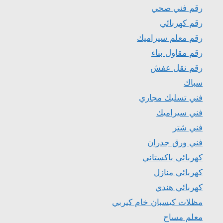
رقم فني صحي
رقم كهربائي
رقم معلم سيراميك
رقم مقاول بناء
رقم نقل عفش
سباك
فني تسليك مجاري
فني سيراميك
فني شتر
فني ورق جدران
كهربائي باكستاني
كهربائي منازل
كهربائي هندي
مظلات كيسبان خام كيربي
معلم مساح