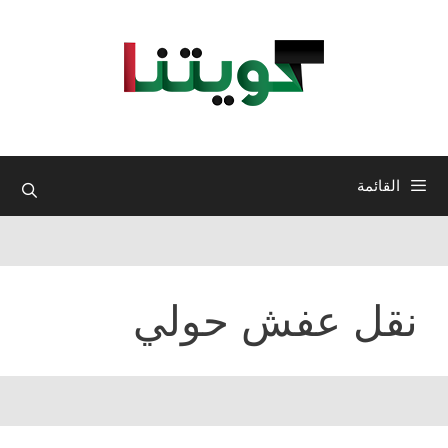
نتقل
لى
لمحتوى
القائمة
نقل عفش حولي