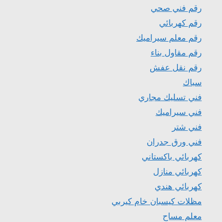
رقم فني صحي
رقم كهربائي
رقم معلم سيراميك
رقم مقاول بناء
رقم نقل عفش
سباك
فني تسليك مجاري
فني سيراميك
فني شتر
فني ورق جدران
كهربائي باكستاني
كهربائي منازل
كهربائي هندي
مظلات كيسبان خام كيربي
معلم مساح