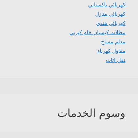
كهربائي باكستاني
كهربائي منازل
كهربائي هندي
مظلات كيسبان خام كيربي
معلم مساح
مقاول كهرباء
نقل اثاث
وسوم الخدمات