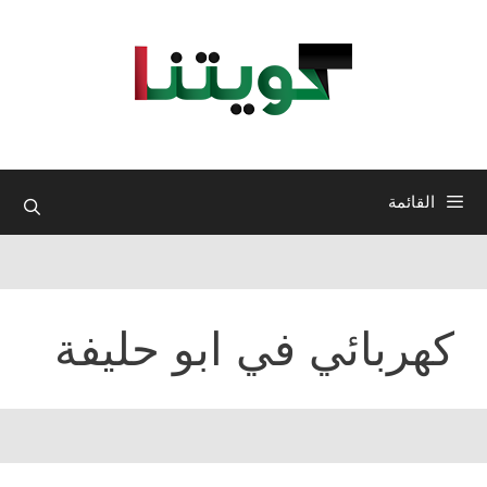
نتقل
لى
لمحتوى
القائمة
كهربائي في ابو حليفة