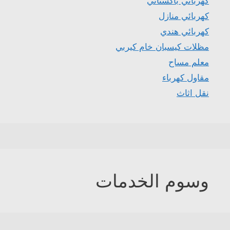
كهربائي باكستاني
كهربائي منازل
كهربائي هندي
مظلات كيسبان خام كيربي
معلم مساح
مقاول كهرباء
نقل اثاث
وسوم الخدمات