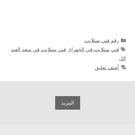
التصنيفات
رقم فني ستلايت
الوسوم
فني ستلايت في الجهراء
,
فني ستلايت في سعد العبد
الل
أضف تعليق
المزيد