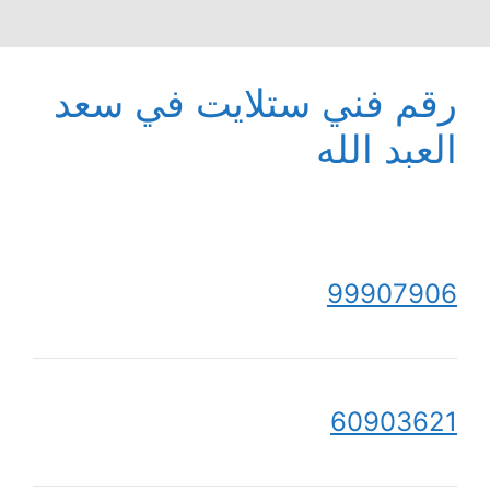
رقم فني ستلايت في سعد
العبد الله
99907906
60903621