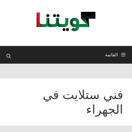
نتقل
لى
لمحتوى
القائمة
فني ستلايت في
الجهراء