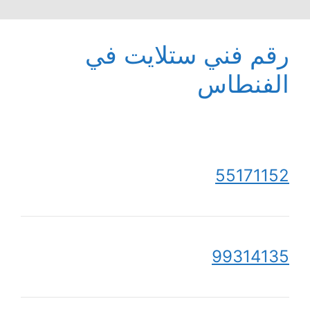
رقم فني ستلايت في
الفنطاس
55171152
99314135