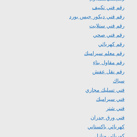
رقم فني تكييف
رقم فني ديكور جبس بورد
رقم فني ستلايت
رقم فني صحي
رقم كهربائي
رقم معلم سيراميك
رقم مقاول بناء
رقم نقل عفش
سباك
فني تسليك مجاري
فني سيراميك
فني شتر
فني ورق جدران
كهربائي باكستاني
كهربائي منازل