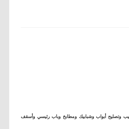
كيب وتصليح أبواب وشبابيك ومطابخ وباب رئيسي وأسقف