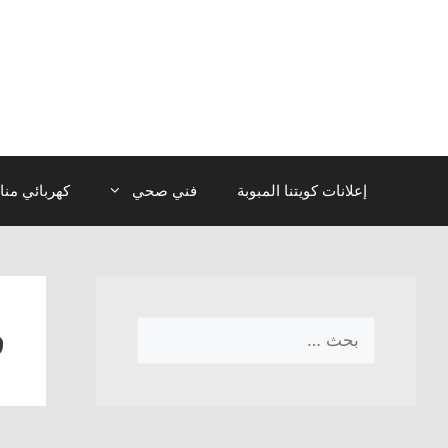
نتقل
لى
لمحتوى
إعلانات كويتنا المبوبة
فني صحي
كهربائي منا
ف
البحث
عن: