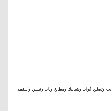
كيب وتصليح أبواب وشبابيك ومطابخ وباب رئيسي وأسقف