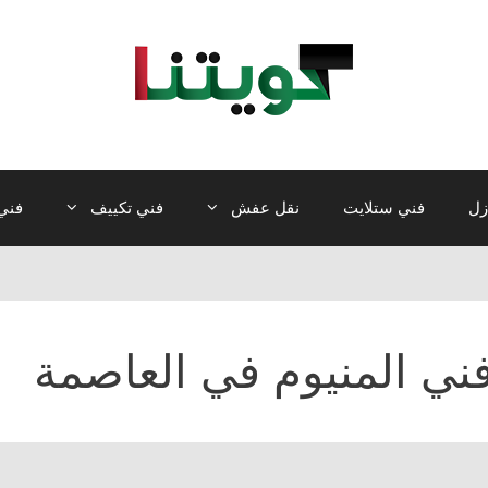
زل
فني ستلايت
نقل عفش
فني تكييف
فني 
ني المنيوم في العاصمة