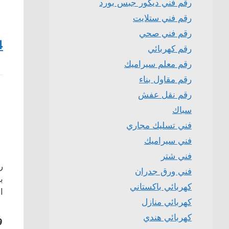
رقم فني ديكور جبس بورد
رقم فني ستلايت
رقم فني صحي
4
رقم كهربائي
رقم معلم سيراميك
رقم مقاول بناء
رقم نقل عفش
سباك
فني تسليك مجاري
فني سيراميك
فني شتر
ر
فني ورق جدران
ب
كهربائي باكستاني
ا
كهربائي منازل
ف
كهربائي هندي