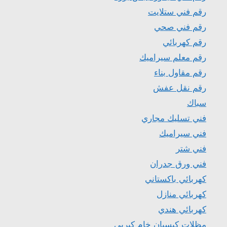
رقم فني ستلايت
رقم فني صحي
رقم كهربائي
رقم معلم سيراميك
رقم مقاول بناء
رقم نقل عفش
سباك
فني تسليك مجاري
فني سيراميك
فني شتر
فني ورق جدران
كهربائي باكستاني
كهربائي منازل
كهربائي هندي
مظلات كيسبان خام كيربي