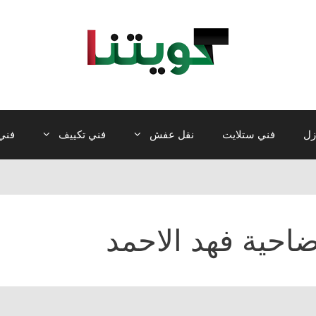
زل
فني ستلايت
نقل عفش
فني تكييف
فني 
احية فهد الاحمد