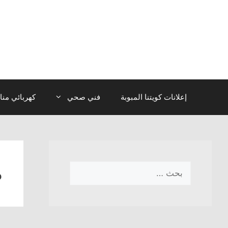
نتقل
لى
لمحتوى
إعلانات كويتنا المبوبة
فني صحي
كهربائي منا
ض
البحث
عن: