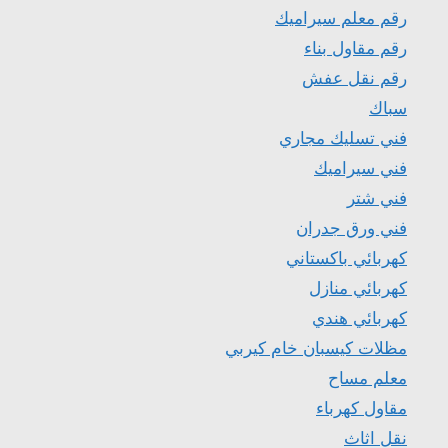
رقم معلم سيراميك
رقم مقاول بناء
رقم نقل عفش
سباك
فني تسليك مجاري
فني سيراميك
فني شتر
فني ورق جدران
كهربائي باكستاني
كهربائي منازل
كهربائي هندي
مظلات كيسبان خام كيربي
معلم مساح
مقاول كهرباء
نقل اثاث