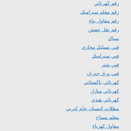
رقم كهربائي
رقم معلم سيراميك
رقم مقاول بناء
رقم نقل عفش
سباك
فني تسليك مجاري
فني سيراميك
فني شتر
فني ورق جدران
كهربائي باكستاني
كهربائي منازل
كهربائي هندي
مظلات كيسبان خام كيربي
معلم مساح
مقاول كهرباء