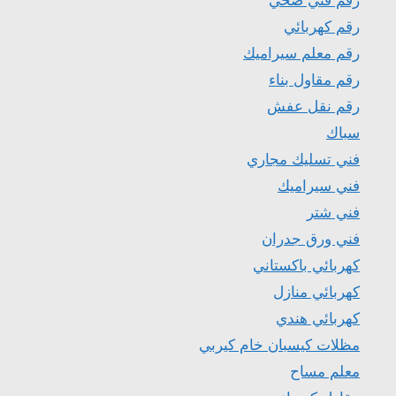
رقم فني صحي
رقم كهربائي
رقم معلم سيراميك
رقم مقاول بناء
رقم نقل عفش
سباك
فني تسليك مجاري
فني سيراميك
فني شتر
فني ورق جدران
كهربائي باكستاني
كهربائي منازل
كهربائي هندي
مظلات كيسبان خام كيربي
معلم مساح