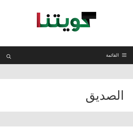
نتقل
لى
لمحتوى
القائمة
الصديق