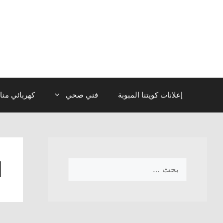
نتقل
لى
لمحتوى
إعلانات كويتنا المبوبة
فني صحي
كهربائي منا
ا
البحث
عن: