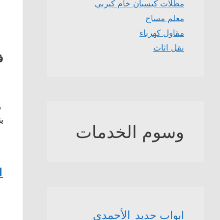
مظلات كيسبان خام كيربي
معلم مساح
مقاول كهرباء
نقل اثاث
ف
ف
بن
وسوم الخدمات
1
الأحمدي
ابواب حديد