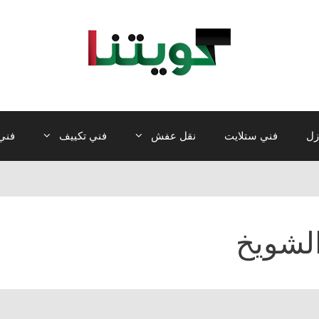
زل
فني ستلايت
نقل عفش
فني تكييف
فني 
لشويخ