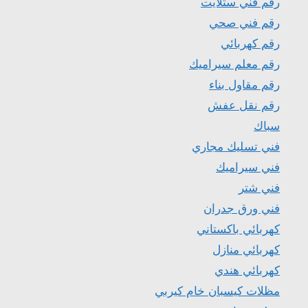
رقم فني ستلايت
رقم فني صحي
رقم كهربائي
رقم معلم سيراميك
رقم مقاول بناء
رقم نقل عفش
سباك
فني تسليك مجاري
فني سيراميك
فني شتر
فني ورق جدران
كهربائي باكستاني
كهربائي منازل
كهربائي هندي
مظلات كيسبان خام كيربي