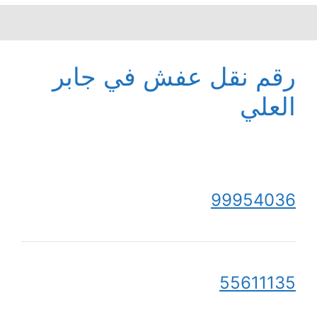
رقم نقل عفش في جابر
العلي
99954036
55611135