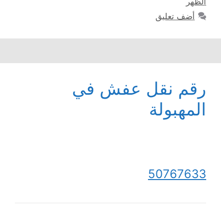
الظهر
أضف تعليق
رقم نقل عفش في
المهبولة
50767633