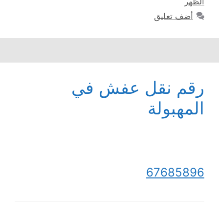
الظهر
أضف تعليق
رقم نقل عفش في
المهبولة
67685896