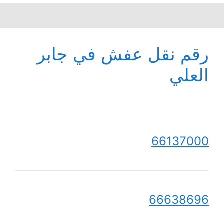
رقم نقل عفش في جابر
العلي
66137000
66638696