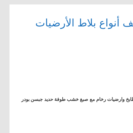
 أنواع بلاط الأرضيات
طابخ وارضیات رخام مع صبغ خشب طوفة حدید جبسن بودر