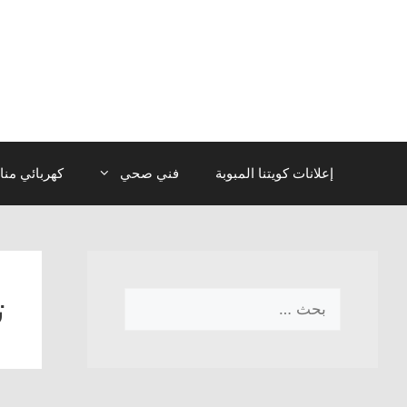
نتقل
لى
لمحتوى
إعلانات كويتنا المبوبة
فني صحي
كهربائي منا
ت
البحث
عن: