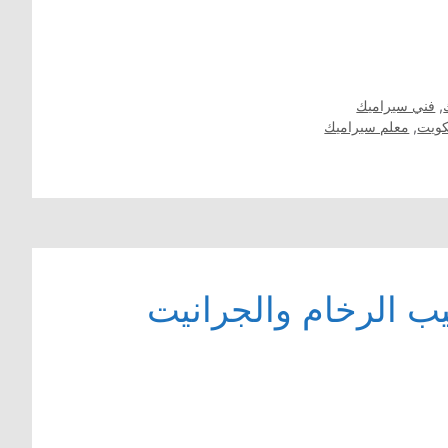
,
فني سيراميك
كويت
,
معلم سيراميك
ب الرخام والجرانيت