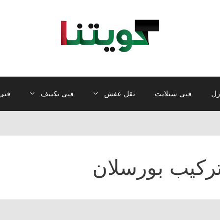
زل
فني ستلايت
نقل عفش
فني تكييف
فني 
ركيب بورسلان