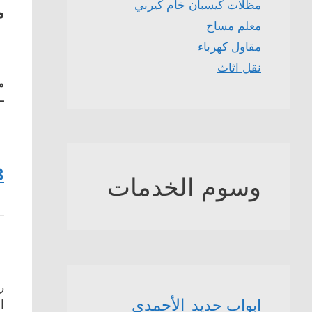
مظلات كيسبان خام كيربي
م
معلم مساح
مقاول كهرباء
نقل اثاث
م
–
3
وسوم الخدمات
ر
الأحمدي
ابواب حديد
ا