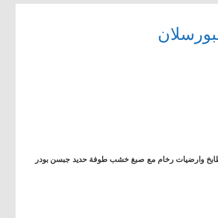
بورسلان
طابخ وارضیات رخام مع صبغ خشب طوفة حدید جبسن بودر