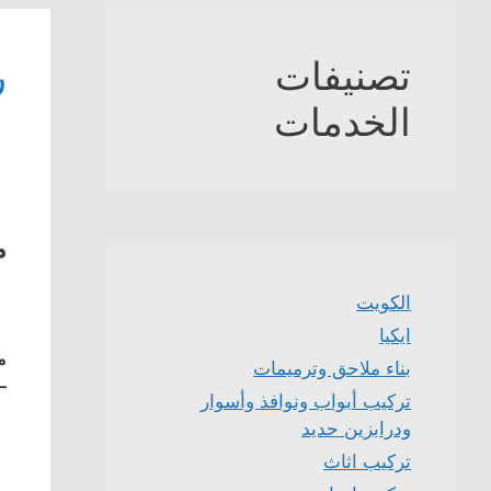
تصنيفات
ر
الخدمات
م
الكويت
ايكيا
م
بناء ملاحق وترميمات
–
تركيب أبواب ونوافذ وأسوار
ودرابزين حديد
تركيب اثاث