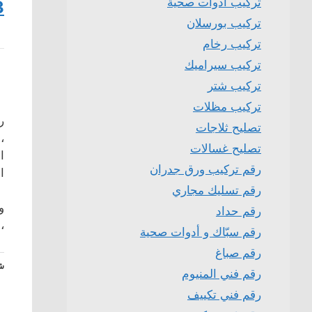
تركيب ادوات صحية
3
تركيب بورسلان
تركيب رخام
تركيب سيراميك
تركيب شتر
تركيب مظلات
ر
تصليح ثلاجات
،
تصليح غسالات
ا
رقم تركيب ورق جدران
ا
رقم تسليك مجاري
و
رقم حداد
،
رقم سبّاك و أدوات صحية
رقم صباغ
شا
رقم فني المنيوم
رقم فني تكييف