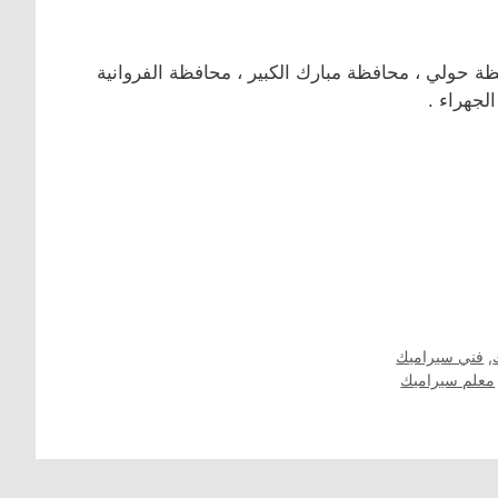
حولي ، محافظة مبارك الكبير ، محافظة الفروانية
لجهراء .
,
فني سيراميك
معلم سيراميك