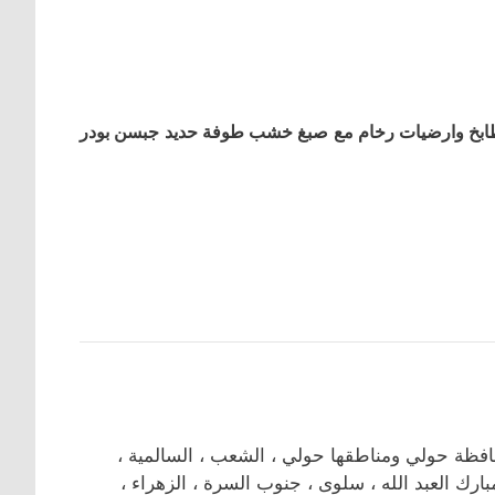
طابخ وارضیات رخام مع صبغ خشب طوفة حدید جبسن بودر
ظة حولي ومناطقها حولي ، الشعب ، السالمية ،
مبارك العبد الله ، سلوى ، جنوب السرة ، الزهراء ،