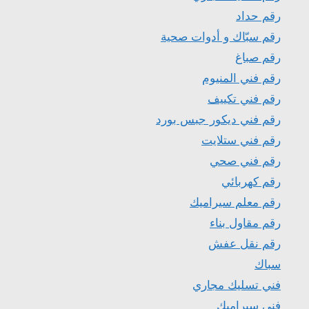
رقم حداد
رقم سبّاك و أدوات صحية
رقم صباغ
رقم فني المنيوم
رقم فني تكييف
رقم فني ديكور جبس بورد
رقم فني ستلايت
رقم فني صحي
رقم كهربائي
رقم معلم سيراميك
رقم مقاول بناء
رقم نقل عفش
سباك
فني تسليك مجاري
فني سيراميك