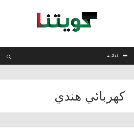
نتقل
لى
لمحتوى
القائمة
كهربائي هندي